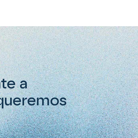
te a
 queremos