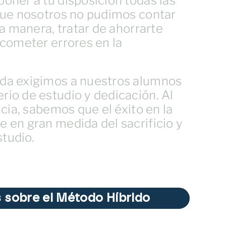
oner a tu disposición todas las
que nosotros no pudimos contar
sta manera, tratar de ahorrarte
 cometer errores en la
da exigimos a nuestros alumnos
io de estudio y dedicación. Al
ncia, sabemos que el éxito en la
e en gran medida del sacrificio y
studio.
 sobre el Método Híbrido