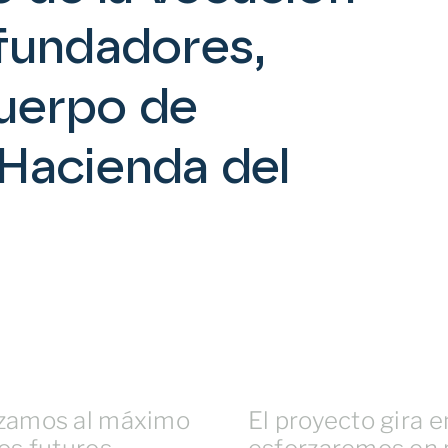
fundadores,
uerpo de
Hacienda del
rzamos al máximo
El proyecto gira e