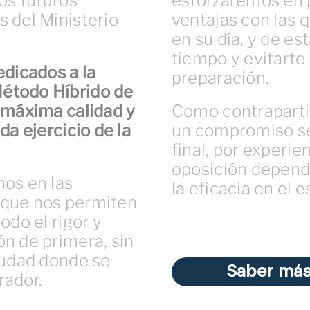
los futuros
esforzaremos en p
 del Ministerio
ventajas con las 
en su día, y de e
tiempo y evitarte
edicados a la
preparación.
étodo Híbrido de
 máxima calidad y
Como contraparti
da ejercicio de la
un compromiso ser
final, por experie
oposición depend
nos en las
la eficacia en el e
, que nos permiten
odo el rigor y
́n de primera, sin
ciudad donde se
Saber más
rador.